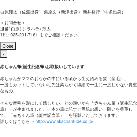
白原翔太（佐渡出身）
栗原文（新津出身）
新井裕行（中条出身）
＜お問合せ＞
担当/ 白原( シラハラ) 翔太
TEL: 025-201-7181 までご相談ください。
Close
×
赤ちゃん筆(誕生記念筆)お取扱いしています
赤ちゃんがママのおなかの中にいる頃から生え始める髪（産毛）。
一度もカットしていない毛先は柔らかく繊細で一生に一度しかない貴重
なもの。
そんな産毛を形にして残したい、との願いから「赤ちゃん筆（誕生記念
筆）」が生まれました。一本の筆に託すご両親の想い・願いを尊重し
て、「赤ちゃん筆（誕生記念筆）」を謹製いたしております。
詳しくはこちら⇒
http://www.akachanfude.co.jp/