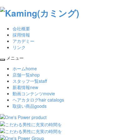
会社概要
採用情報
アカデミー
リンク
メニュー
Toggle
ホーム
home
navigation
店舗一覧
shop
スタッフ一覧
staff
新着情報
new
動画コンテンツ
movie
ヘアカタログ
hair catalogs
取扱い商品
goods