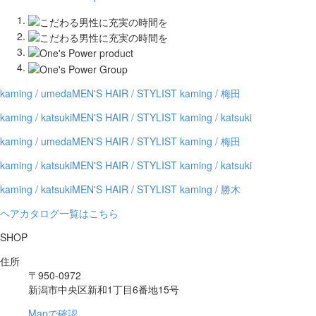
kaming / umeda
MEN'S HAIR / STYLIST kaming / 梅田
kaming / katsuki
MEN'S HAIR / STYLIST kaming / katsuki
kaming / umeda
MEN'S HAIR / STYLIST kaming / 梅田
kaming / katsuki
MEN'S HAIR / STYLIST kaming / katsuki
kaming / katsuki
MEN'S HAIR / STYLIST kaming / 勝木
ヘアカタログ一覧はこちら
SHOP
住所
〒950-0972
新潟市中央区新和1丁目6番地15号
Mapで確認